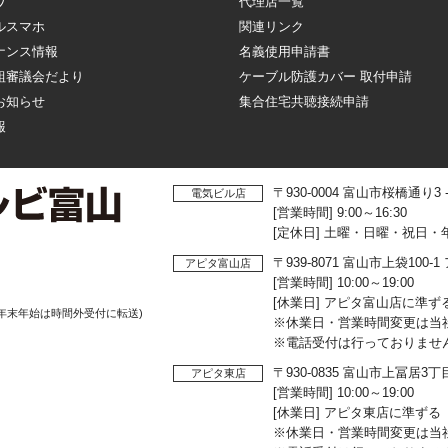
ワ
代理店一覧
ルスマホ
関連リンク
ナンス情報
名義使用申請書
組審議会だより
ケーブル防護カバー 取付申請
お知らせ
集合住宅共聴接続申請
報
〒930-0004 富山市桜橋通り3
電気ビル店
[営業時間] 9:00～16:30
[定休日] 土曜・日曜・祝日・
〒939-8071 富山市上袋10
アピタ富山店
[営業時間] 10:00～19:00
[休業日] アピタ富山店に準ず
年末年始は時間外受付に転送)
※休業日・営業時間変更は当
※電話受付は行っておりませ
〒930-0835 富山市上冨居3
アピタ東店
[営業時間] 10:00～19:00
[休業日] アピタ東店に準ずる
※休業日・営業時間変更は当