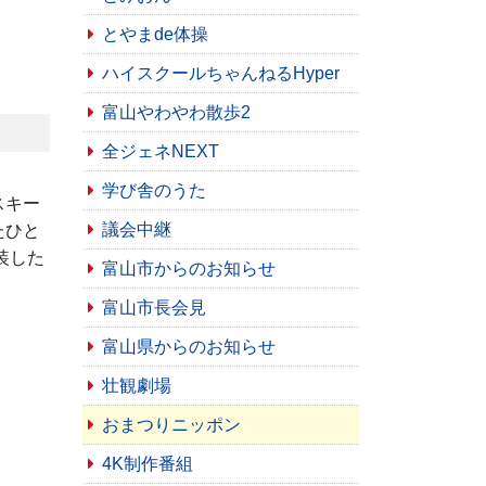
とやまde体操
ハイスクールちゃんねるHyper
富山やわやわ散歩2
全ジェネNEXT
学び舎のうた
スキー
議会中継
たひと
装した
富山市からのお知らせ
富山市長会見
富山県からのお知らせ
壮観劇場
おまつりニッポン
4K制作番組