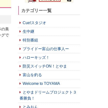
カテゴリー一覧
Cue!スタジオ
本の美
生中継
ングで
特別番組
プライドー富山の仕事人ー
ハローキッズ！
防災スイッチON！とやま
富山を釣る
Welcome to TOYAMA
とやまドリームプロジェクト３
番勝負！
とみおん