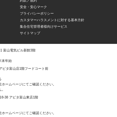
約款／規約
安全・安心マーク
プライバシーポリシー
カスタマーハラスメントに対する基本方針
集合住宅管理者様向けサービス
サイトマップ
 -1 富山電気ビル新館3階
年末年始
0-1 アピタ富山店1階フードコート前
る
社ホームページにてご確認ください。
ん。
丁目8-38 アピタ富山東店1階
社ホームページにてご確認ください。