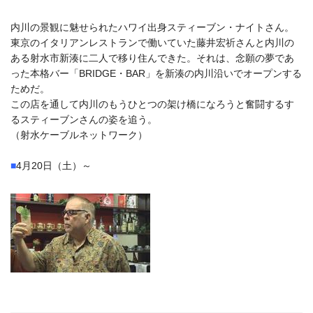
内川の景観に魅せられたハワイ出身スティーブン・ナイトさん。
東京のイタリアンレストランで働いていた藤井宏祈さんと内川の
ある射水市新湊に二人で移り住んできた。それは、念願の夢であ
った本格バー「BRIDGE・BAR」を新湊の内川沿いでオープンする
ためだ。
この店を通して内川のもうひとつの架け橋になろうと奮闘するす
るスティーブンさんの姿を追う。
（射水ケーブルネットワーク）
■
4月20日（土）～