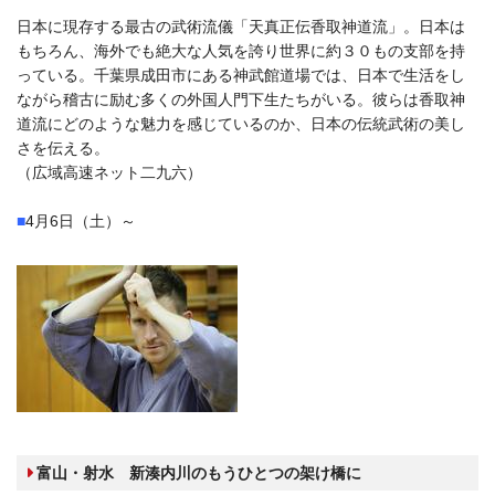
日本に現存する最古の武術流儀「天真正伝香取神道流」。日本は
もちろん、海外でも絶大な人気を誇り世界に約３０もの支部を持
っている。千葉県成田市にある神武館道場では、日本で生活をし
ながら稽古に励む多くの外国人門下生たちがいる。彼らは香取神
道流にどのような魅力を感じているのか、日本の伝統武術の美し
さを伝える。
（広域高速ネット二九六）
■
4月6日（土）～
富山・射水 新湊内川のもうひとつの架け橋に