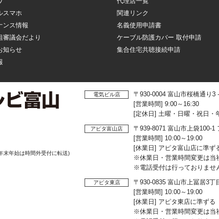
ワ
代理店一覧
ルスマホ
関連リンク
ナンス情報
名義使用申請書
組審議会だより
ケーブル防護カバー 取付申請
お知らせ
集合住宅共聴接続申請
報
〒930-0004 富山市桜橋通り3
電気ビル店
[営業時間] 9:00～16:30
[定休日] 土曜・日曜・祝日・
〒939-8071 富山市上袋10
アピタ富山店
[営業時間] 10:00～19:00
[休業日] アピタ富山店に準ず
年末年始は時間外受付に転送)
※休業日・営業時間変更は当
※電話受付は行っておりませ
〒930-0835 富山市上冨居3
アピタ東店
[営業時間] 10:00～19:00
[休業日] アピタ東店に準ずる
※休業日・営業時間変更は当