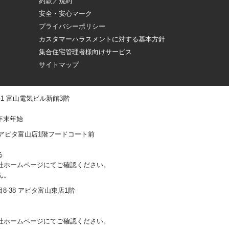
約款／規約
安全・安心マーク
プライバシーポリシー
カスタマーハラスメントに対する基本方針
集合住宅管理者様向けサービス
サイトマップ
 -1 富山電気ビル新館3階
年末年始
0-1 アピタ富山店1階フードコート前
る
社ホームページにてご確認ください。
ん。
丁目8-38 アピタ富山東店1階
社ホームページにてご確認ください。