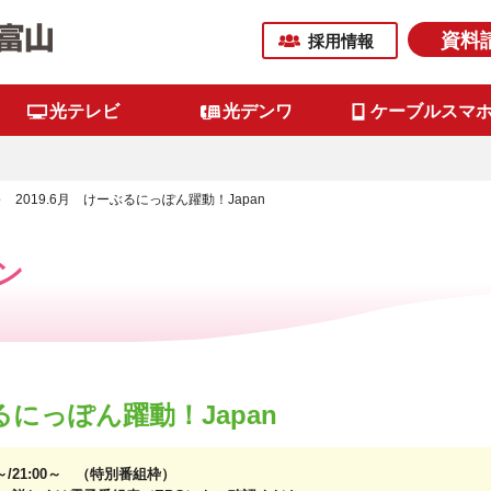
資料
採用情報
光テレビ
光デンワ
ケーブルスマ
2019.6月 けーぶるにっぽん躍動！Japan
ン
ぶるにっぽん躍動！Japan
0～/21:00～ （特別番組枠）