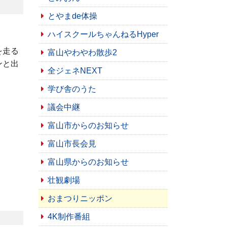
とやまde体操
ハイスクールちゃんねるHyper
を走る
富山やわやわ散歩2
ンと出
全ジェネNEXT
学び舎のうた
議会中継
富山市からのお知らせ
富山市長会見
富山県からのお知らせ
壮観劇場
おまつりニッポン
4K制作番組