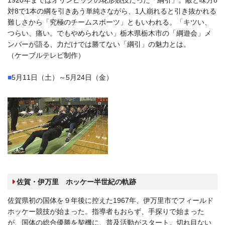
対8で1本の綱を引きあう単純さながら、1人崩れると引き抜かれる
難しさから「究極のチームスポーツ」ともいわれる。「キツい、
つらい、痛い。でもやめられない」栃木県栃木市の「綱遊会」メ
ンバーが語る、力だけでは勝てない「綱引」の魅力とは。
（ケーブルテレビ制作）
■
5月11日（土）～5月24日（金）
佐賀・伊万里 ホッケー半世紀の軌跡
佐賀県初の国体を９年後に控えた1967年、伊万里市でフィールド
ホッケー競技が始まった。指導者もおらず、手探りで始まった
が、国体の総合優勝を契機に、普及活動がスタート。切れ目ない