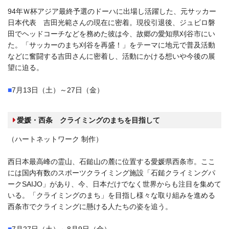
94年Ｗ杯アジア最終予選のドーハに出場し活躍した、元サッカー
日本代表 吉田光範さんの現在に密着。現役引退後、ジュビロ磐
田でヘッドコーチなどを務めた彼は今、故郷の愛知県刈谷市にい
た。「サッカーのまち刈谷を再盛！」をテーマに地元で普及活動
などに奮闘する吉田さんに密着し、活動にかける想いや今後の展
望に迫る。
■
7月13日（土）～27日（金）
愛媛・西条 クライミングのまちを目指して
（ハートネットワーク 制作）
西日本最高峰の霊山、石鎚山の麓に位置する愛媛県西条市。ここ
には国内有数のスポーツクライミング施設「石鎚クライミングパ
ークSAIJO」があり、今、日本だけでなく世界からも注目を集めて
いる。「クライミングのまち」を目指し様々な取り組みを進める
西条市でクライミングに懸ける人たちの姿を追う。
■
7月27日（土）～8月9日（金）