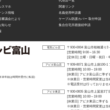
ワ
代理店一覧
ルスマホ
関連リンク
ナンス情報
名義使用申請書
組審議会だより
ケーブル防護カバー 取付申請
お知らせ
集合住宅共聴接続申請
報
〒930-0004 富山市桜橋通り3
電気ビル店
[営業時間] 9:00～16:30
[定休日] 土曜・日曜・祝日・
〒939-8071 富山市上袋10
アピタ富山店
[営業時間] 10:00～19:00
[休業日] アピタ富山店に準ず
年末年始は時間外受付に転送)
※休業日・営業時間変更は当
※電話受付は行っておりませ
〒930-0835 富山市上冨居3
アピタ東店
[営業時間] 10:00～19:00
[休業日] アピタ東店に準ずる
※休業日・営業時間変更は当