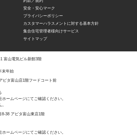
約款／規約
安全・安心マーク
プライバシーポリシー
カスタマーハラスメントに対する基本方針
集合住宅管理者様向けサービス
サイトマップ
 -1 富山電気ビル新館3階
年末年始
0-1 アピタ富山店1階フードコート前
る
社ホームページにてご確認ください。
ん。
丁目8-38 アピタ富山東店1階
社ホームページにてご確認ください。