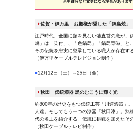
※中継時など変更になる場合があります
佐賀・伊万里 お殿様が愛した「鍋島焼」
江戸時代、全国に類を見ない藩直営の窯が、
焼」は「染付」、「色鍋島」「鍋島青磁」と
その伝統を忠実に継承している職人が存在す
（伊万里ケーブルテレビジョン制作）
■
12月12日（土）～25日（金）
秋田 伝統漆器 黒のむこうに輝く光
約800年の歴史をもつ伝統工芸「川連漆器」
人達。そしてもう一つの漆器「秋田漆」。熟
代の名工を紹介する。伝統に挑戦を加えたそ
（秋田ケーブルテレビ制作）