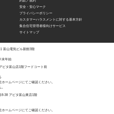
約款／規約
安全・安心マーク
プライバシーポリシー
カスタマーハラスメントに対する基本方針
集合住宅管理者様向けサービス
サイトマップ
 -1 富山電気ビル新館3階
年末年始
0-1 アピタ富山店1階フードコート前
る
社ホームページにてご確認ください。
ん。
丁目8-38 アピタ富山東店1階
社ホームページにてご確認ください。