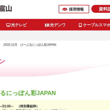
資料
採用情報
光テレビ
光デンワ
ケーブルスマ
2020.12月 けーぶるにっぽん彩JAPAN
ン
ーぶるにっぽん彩JAPAN
0～/21:00～ （特別番組枠）