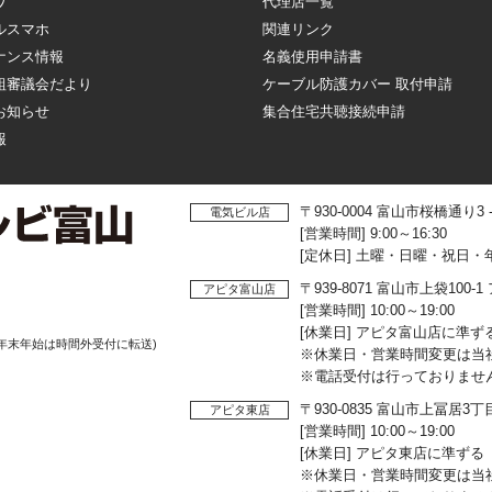
ワ
代理店一覧
ルスマホ
関連リンク
ナンス情報
名義使用申請書
組審議会だより
ケーブル防護カバー 取付申請
お知らせ
集合住宅共聴接続申請
報
〒930-0004 富山市桜橋通り3
電気ビル店
[営業時間] 9:00～16:30
[定休日] 土曜・日曜・祝日・
〒939-8071 富山市上袋10
アピタ富山店
[営業時間] 10:00～19:00
[休業日] アピタ富山店に準ず
年末年始は時間外受付に転送)
※休業日・営業時間変更は当
※電話受付は行っておりませ
〒930-0835 富山市上冨居3
アピタ東店
[営業時間] 10:00～19:00
[休業日] アピタ東店に準ずる
※休業日・営業時間変更は当