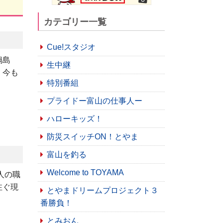
カテゴリー一覧
Cue!スタジオ
鍋島
生中継
、今も
特別番組
プライドー富山の仕事人ー
ハローキッズ！
防災スイッチON！とやま
富山を釣る
Welcome to TOYAMA
人の職
注ぐ現
とやまドリームプロジェクト３
番勝負！
とみおん