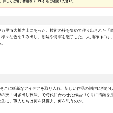
。詳しくは電子番組表（EPG）をご確認ください。
伊万里市大川内山にあった。技術の枠を集めて作り出された「
、様々な色を生み出し、朝廷や将軍を魅了した。大川内山には
る。
。そこに斬新なアイデアを取り入れ、新しい作品の制作に挑む4
練の技「研ぎ出し技法」で時代に合わせた作品づくりに情熱を
の先に、職人たちは何を見据え、何を思うのか。