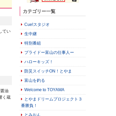
カテゴリー一覧
Cue!スタジオ
してい
生中継
特別番組
プライドー富山の仕事人ー
ハローキッズ！
防災スイッチON！とやま
富山を釣る
Welcome to TOYAMA
口醤油
響く蔵
とやまドリームプロジェクト３
番勝負！
とみおん