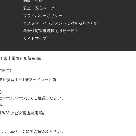
約款／規約
安全・安心マーク
プライバシーポリシー
カスタマーハラスメントに対する基本方針
集合住宅管理者様向けサービス
サイトマップ
 -1 富山電気ビル新館3階
年末年始
0-1 アピタ富山店1階フードコート前
る
社ホームページにてご確認ください。
ん。
丁目8-38 アピタ富山東店1階
社ホームページにてご確認ください。