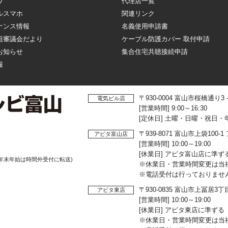
ワ
代理店一覧
ルスマホ
関連リンク
ナンス情報
名義使用申請書
組審議会だより
ケーブル防護カバー 取付申請
お知らせ
集合住宅共聴接続申請
報
〒930-0004 富山市桜橋通り3
電気ビル店
[営業時間] 9:00～16:30
[定休日] 土曜・日曜・祝日・
〒939-8071 富山市上袋10
アピタ富山店
[営業時間] 10:00～19:00
[休業日] アピタ富山店に準ず
年末年始は時間外受付に転送)
※休業日・営業時間変更は当
※電話受付は行っておりませ
〒930-0835 富山市上冨居3
アピタ東店
[営業時間] 10:00～19:00
[休業日] アピタ東店に準ずる
※休業日・営業時間変更は当