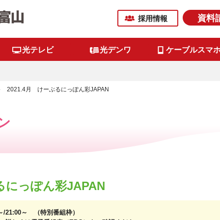
資料
採用情報
光テレビ
光デンワ
ケーブルスマ
2021.4月 けーぶるにっぽん彩JAPAN
ン
ぶるにっぽん彩JAPAN
0～/21:00～ （特別番組枠）