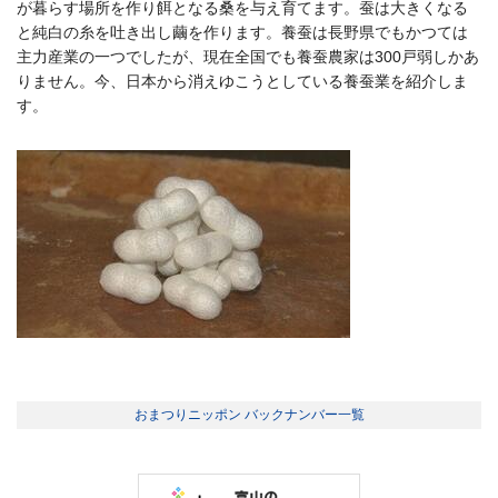
が暮らす場所を作り餌となる桑を与え育てます。蚕は大きくなる
と純白の糸を吐き出し繭を作ります。養蚕は長野県でもかつては
主力産業の一つでしたが、現在全国でも養蚕農家は300戸弱しかあ
りません。今、日本から消えゆこうとしている養蚕業を紹介しま
す。
おまつりニッポン バックナンバー一覧