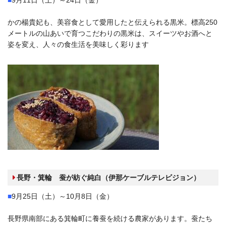
かの楊貴妃も、美容食として愛用したと伝えられる黒米。標高250
メートルの山あいで育つこだわりの黒米は、スイーツやお酒へと
姿を変え、人々の食生活を美味しく彩ります
長野・箕輪 蚕が紡ぐ純白（伊那ケーブルテレビジョン）
■
9月25日（土）～10月8日（金）
長野県南部にある箕輪町に養蚕を続ける農家があります。蚕たち