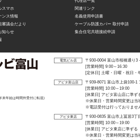
ワ
代理店一覧
ルスマホ
関連リンク
ナンス情報
名義使用申請書
組審議会だより
ケーブル防護カバー 取付申請
お知らせ
集合住宅共聴接続申請
報
〒930-0004 富山市桜橋通り3
電気ビル店
[営業時間] 9:00～16:30
[定休日] 土曜・日曜・祝日・
〒939-8071 富山市上袋10
アピタ富山店
[営業時間] 10:00～19:00
[休業日] アピタ富山店に準ず
年末年始は時間外受付に転送)
※休業日・営業時間変更は当
※電話受付は行っておりませ
〒930-0835 富山市上冨居3
アピタ東店
[営業時間] 10:00～19:00
[休業日] アピタ東店に準ずる
※休業日・営業時間変更は当