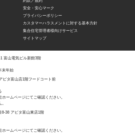
約款／規約
安全・安心マーク
プライバシーポリシー
カスタマーハラスメントに対する基本方針
集合住宅管理者様向けサービス
サイトマップ
 -1 富山電気ビル新館3階
年末年始
0-1 アピタ富山店1階フードコート前
る
社ホームページにてご確認ください。
ん。
丁目8-38 アピタ富山東店1階
社ホームページにてご確認ください。