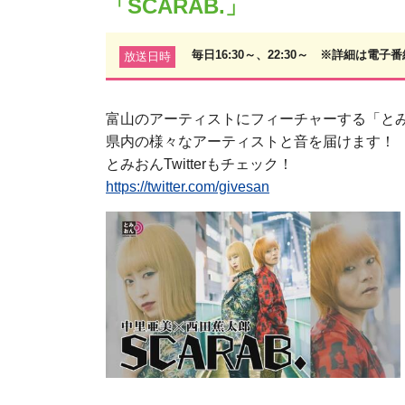
「SCARAB.」
毎日16:30～、22:30～ ※詳細は電
放送日時
富山のアーティストにフィーチャーする「と
県内の様々なアーティストと音を届けます！
とみおんTwitterもチェック！
https://twitter.com/givesan