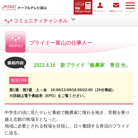
マイページ
WEBメール
メニュー
コミュニティチャンネル
プライドー富山の仕事人ー
2022.4.16 新プライド「酪農家 青沼 光」
放送日時
第1週・第3週 土～金 10:00/13:00/16:00/22:00（20分番組）
※詳細は電子番組表（EPG）をご覧ください。
中学生の頃に見たテレビ番組で酪農家に憧れを抱き、苦難を乗り
越え念願の牧場主となった。
地域に必要とされる牧場を目指し、日々奮闘する青沼のプライド
に迫る。