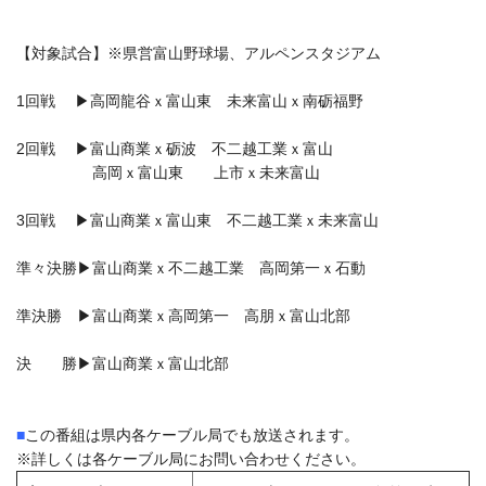
【対象試合】※県営富山野球場、アルペンスタジアム
1回戦 ▶高岡龍谷ｘ富山東 未来富山ｘ南砺福野
2回戦 ▶富山商業ｘ砺波 不二越工業ｘ富山
高岡ｘ富山東 上市ｘ未来富山
3回戦 ▶富山商業ｘ富山東 不二越工業ｘ未来富山
準々決勝▶富山商業ｘ不二越工業 高岡第一ｘ石動
準決勝 ▶富山商業ｘ高岡第一 高朋ｘ富山北部
決 勝▶富山商業ｘ富山北部
■
この番組は県内各ケーブル局でも放送されます。
※詳しくは各ケーブル局にお問い合わせください。