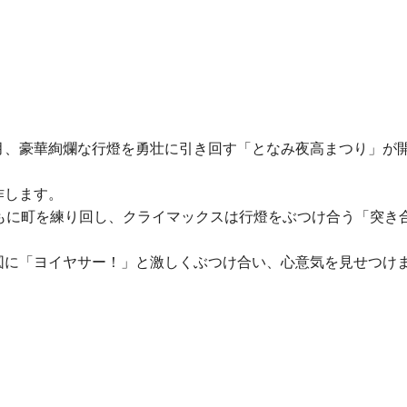
月、豪華絢爛な行燈を勇壮に引き回す「となみ夜高まつり」が
作します。
もに町を練り回し、クライマックスは行燈をぶつけ合う「突き
図に「ヨイヤサー！」と激しくぶつけ合い、心意気を見せつけ