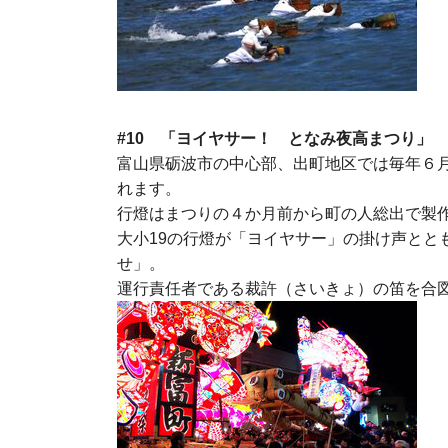
#10 「ヨイヤサー！ となみ夜高まつり」
富山県砺波市の中心部、出町地区では毎年６
れます。
行燈はまつりの４か月前から町の人総出で製
大小19の行燈が「ヨイヤサー」の掛け声とと
せ」。
運行責任者である裁許（さいきょ）の笛を合