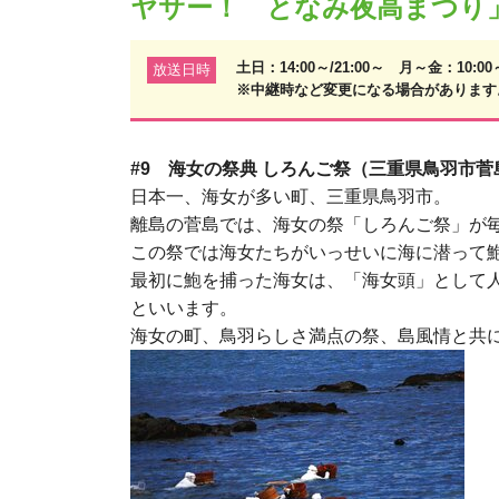
ヤサー！ となみ夜高まつり
土日：14:00～/21:00～ 月～金：10:0
放送日時
※中継時など変更になる場合があります
#9 海女の祭典 しろんご祭（三重県鳥羽市菅
日本一、海女が多い町、三重県鳥羽市。
離島の菅島では、海女の祭「しろんご祭」が
この祭では海女たちがいっせいに海に潜って
最初に鮑を捕った海女は、「海女頭」として
といいます。
海女の町、鳥羽らしさ満点の祭、島風情と共