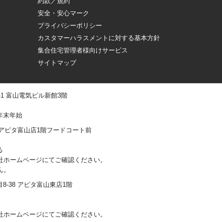
約款／規約
安全・安心マーク
プライバシーポリシー
カスタマーハラスメントに対する基本方針
集合住宅管理者様向けサービス
サイトマップ
 -1 富山電気ビル新館3階
年末年始
0-1 アピタ富山店1階フードコート前
る
社ホームページにてご確認ください。
ん。
丁目8-38 アピタ富山東店1階
社ホームページにてご確認ください。