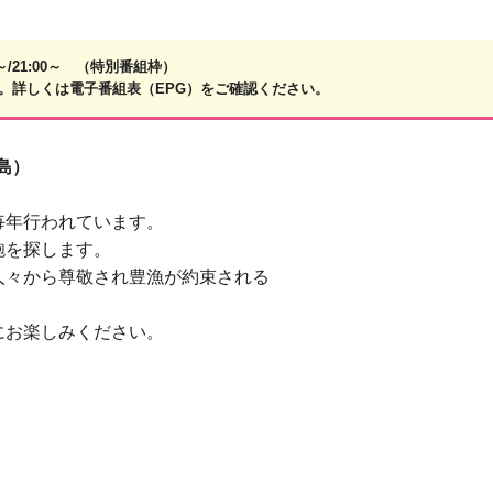
」
0～/21:00～ （特別番組枠）
。詳しくは電子番組表（EPG）をご確認ください。
島）
毎年行われています。
鮑を探します。
人々から尊敬され豊漁が約束される
にお楽しみください。