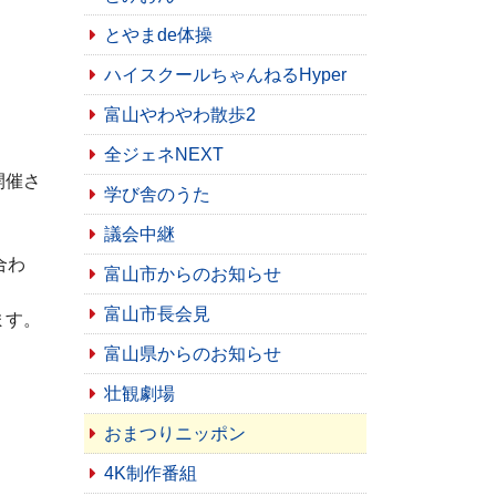
とやまde体操
ハイスクールちゃんねるHyper
富山やわやわ散歩2
全ジェネNEXT
開催さ
学び舎のうた
議会中継
合わ
富山市からのお知らせ
富山市長会見
ます。
富山県からのお知らせ
壮観劇場
おまつりニッポン
4K制作番組