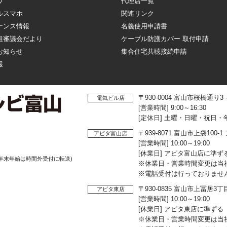
ワ
代理店一覧
ルスマホ
関連リンク
ナンス情報
名義使用申請書
組審議会だより
ケーブル防護カバー 取付申請
お知らせ
集合住宅共聴接続申請
報
〒930-0004 富山市桜橋通り3
電気ビル店
[営業時間] 9:00～16:30
[定休日] 土曜・日曜・祝日・
〒939-8071 富山市上袋10
アピタ富山店
[営業時間] 10:00～19:00
[休業日] アピタ富山店に準ず
年末年始は時間外受付に転送)
※休業日・営業時間変更は当
※電話受付は行っておりませ
〒930-0835 富山市上冨居3
アピタ東店
[営業時間] 10:00～19:00
[休業日] アピタ東店に準ずる
※休業日・営業時間変更は当