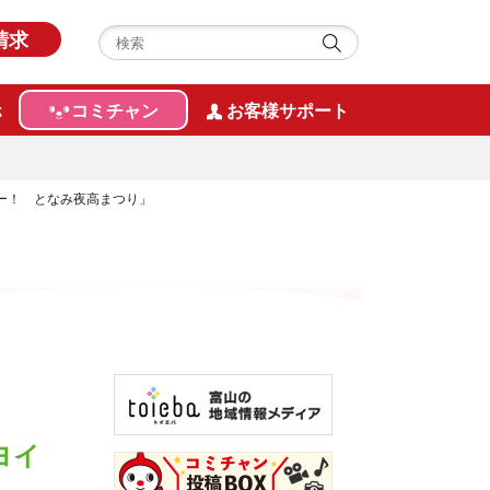
請求
ホ
コミチャン
お客様サポート
ヤサー！ となみ夜高まつり」
ヨイ