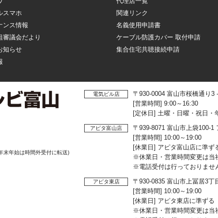
ワ
代理店一覧
ルスマホ
関連リンク
ナンス情報
名義使用申請書
組審議会だより
ケーブル防護カバー 取付申請
お知らせ
集合住宅共聴接続申請
報
〒930-0004 富山市桜橋通り3
電気ビル店
[営業時間] 9:00～16:30
[定休日] 土曜・日曜・祝日・
〒939-8071 富山市上袋10
アピタ富山店
[営業時間] 10:00～19:00
[休業日] アピタ富山店に準ず
年末年始は時間外受付に転送)
※休業日・営業時間変更は当
※電話受付は行っておりませ
〒930-0835 富山市上冨居3
アピタ東店
[営業時間] 10:00～19:00
[休業日] アピタ東店に準ずる
※休業日・営業時間変更は当