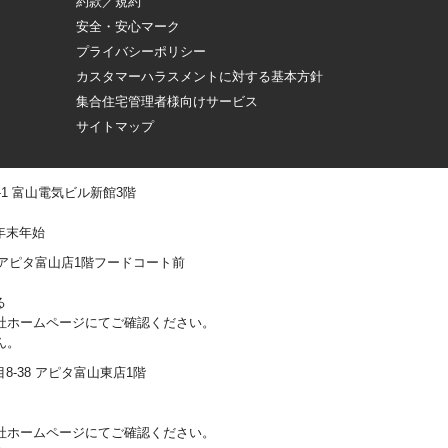
約款／規約
安全・安心マーク
プライバシーポリシー
カスタマーハラスメントに対する基本方針
集合住宅管理者様向けサービス
サイトマップ
 -1 富山電気ビル新館3階
年末年始
0-1 アピタ富山店1階フードコート前
る
社ホームページにてご確認ください。
ん。
丁目8-38 アピタ富山東店1階
社ホームページにてご確認ください。