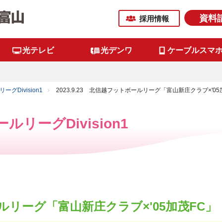
資料
採用情報
光テレビ
光デンワ
ケーブルスマ
グDivision1
2023.9.23 北信越フットボールリーグ「富山新庄クラブ×'05
リーグDivision1
ボールリーグ「富山新庄クラブ×'05加茂FC」