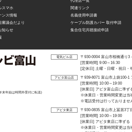
ワ
代理店一覧
ルスマホ
関連リンク
ナンス情報
名義使用申請書
組審議会だより
ケーブル防護カバー 取付申請
お知らせ
集合住宅共聴接続申請
報
〒930-0004 富山市桜橋通り3
電気ビル店
[営業時間] 9:00～16:30
[定休日] 土曜・日曜・祝日・
〒939-8071 富山市上袋10
アピタ富山店
[営業時間] 10:00～19:00
[休業日] アピタ富山店に準ず
年末年始は時間外受付に転送)
※休業日・営業時間変更は当
※電話受付は行っておりませ
〒930-0835 富山市上冨居3
アピタ東店
[営業時間] 10:00～19:00
[休業日] アピタ東店に準ずる
※休業日・営業時間変更は当