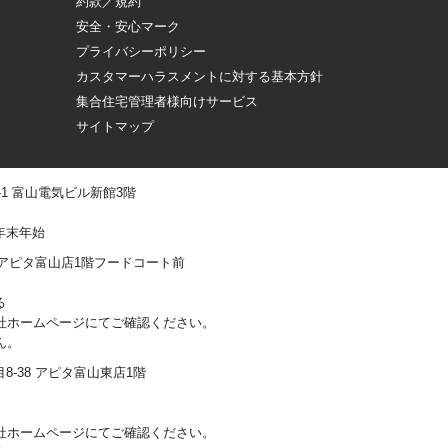
約款／規約
安全・安心マーク
プライバシーポリシー
カスタマーハラスメントに対する基本方針
集合住宅管理者様向けサービス
サイトマップ
 -1 富山電気ビル新館3階
年末年始
0-1 アピタ富山店1階フードコート前
る
社ホームページにてご確認ください。
ん。
丁目8-38 アピタ富山東店1階
社ホームページにてご確認ください。