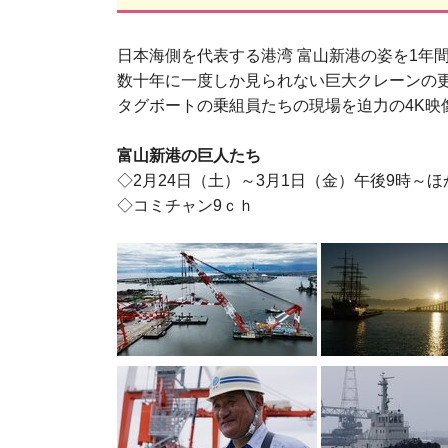
日本海側を代表する港湾 富山新港の姿を1年
数十年に一度しか見られない巨大クレーンの
タグボートの乗組員たちの現場を迫力の4K映
富山新港の巨人たち
◇2月24日（土）～3月1日（金）午後9時～ほ
◇コミチャン9ｃｈ