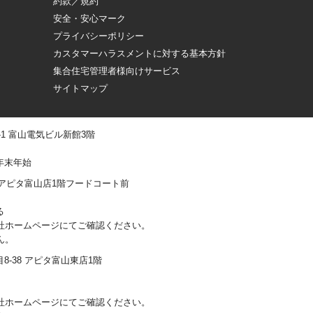
約款／規約
安全・安心マーク
プライバシーポリシー
カスタマーハラスメントに対する基本方針
集合住宅管理者様向けサービス
サイトマップ
 -1 富山電気ビル新館3階
年末年始
0-1 アピタ富山店1階フードコート前
る
社ホームページにてご確認ください。
ん。
丁目8-38 アピタ富山東店1階
社ホームページにてご確認ください。