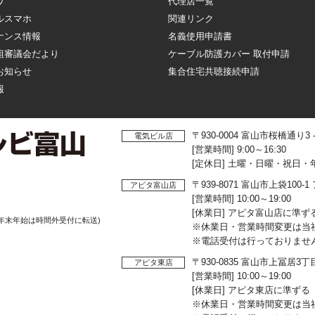
ワ
代理店一覧
ルスマホ
関連リンク
ナンス情報
名義使用申請書
組審議会だより
ケーブル防護カバー 取付申請
お知らせ
集合住宅共聴接続申請
報
〒930-0004 富山市桜橋通り3
電気ビル店
[営業時間] 9:00～16:30
[定休日] 土曜・日曜・祝日・
〒939-8071 富山市上袋10
アピタ富山店
[営業時間] 10:00～19:00
[休業日] アピタ富山店に準ず
年末年始は時間外受付に転送)
※休業日・営業時間変更は当
※電話受付は行っておりませ
〒930-0835 富山市上冨居3
アピタ東店
[営業時間] 10:00～19:00
[休業日] アピタ東店に準ずる
※休業日・営業時間変更は当