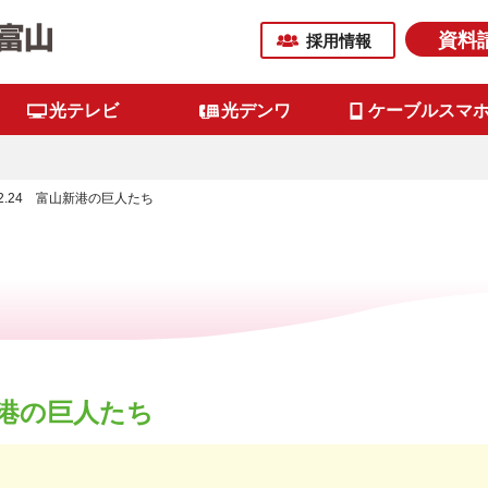
資料
採用情報
光テレビ
光デンワ
ケーブルスマ
4.2.24 富山新港の巨人たち
山新港の巨人たち