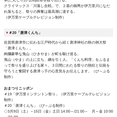
クライマックス「川落し合戦」で、２基の御輿が伊万里川になだ
れ落ちると、祭りの興奮は最高潮に達する。
（伊万里ケーブルテレビジョン制作）
＃20「唐津くんち」
佐賀県唐津市に伝わる江戸時代から続く唐津神社の秋の例大祭
「唐津くんち」。
絢爛豪華な曳山（ひきやま）が町を駆け巡る。
曳山（やま）の上に立ち、綱を引く人。「くんち料理」をふるま
って祭りを盛り上げる家々。３日間にわたる祭りの熱狂と伝統を
守ろうと奮闘する唐津っ子の心意気をお伝えします。（ぴ～ぷる
制作）
おまつりニッポン
＃19「伊万里トンテントン祭り」（伊万里ケーブルテレビジョン
制作）
＃20「唐津くんち」（ぴ～ぷる制作）
◇3月9日（土）～15日（金）土日 14:00～/21:00～ 月～金 10:00
～/21:00～