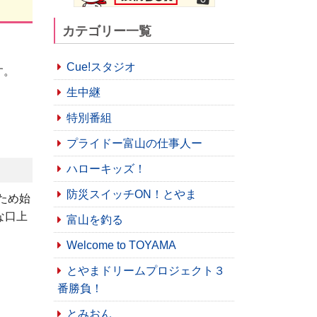
カテゴリー一覧
Cue!スタジオ
す。
生中継
特別番組
プライドー富山の仕事人ー
ハローキッズ！
防災スイッチON！とやま
ため始
な口上
富山を釣る
Welcome to TOYAMA
とやまドリームプロジェクト３
番勝負！
とみおん