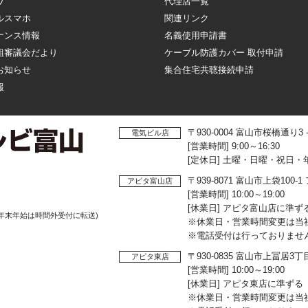
ワ
代理店一覧
ルスマホ
関連リンク
ナンス情報
名義使用申請書
組審議会だより
ケーブル防護カバー 取付申請
お知らせ
集合住宅共聴接続申請
報
〒930-0004 富山市桜橋通り3
電気ビル店
[営業時間] 9:00～16:30
[定休日] 土曜・日曜・祝日・
〒939-8071 富山市上袋10
アピタ富山店
[営業時間] 10:00～19:00
[休業日] アピタ富山店に準ず
年末年始は時間外受付に転送)
※休業日・営業時間変更は当
※電話受付は行っておりませ
〒930-0835 富山市上冨居3
アピタ東店
[営業時間] 10:00～19:00
[休業日] アピタ東店に準ずる
※休業日・営業時間変更は当