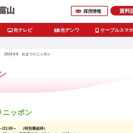
資料
採用情報
光テレビ
光デンワ
ケーブルスマ
2024.6.8 おまつりニッポン
ン
つりニッポン
0～/21:00～ （特別番組枠）