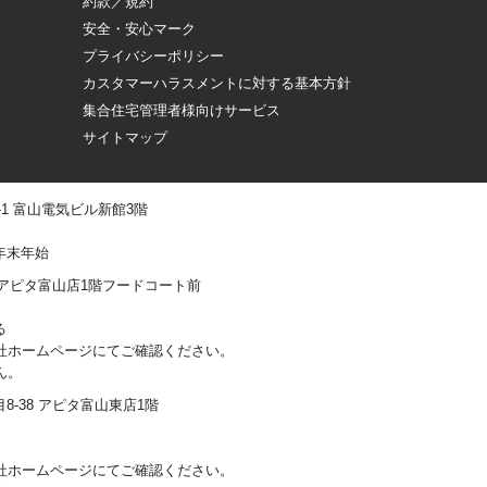
約款／規約
安全・安心マーク
プライバシーポリシー
カスタマーハラスメントに対する基本方針
集合住宅管理者様向けサービス
サイトマップ
 -1 富山電気ビル新館3階
年末年始
0-1 アピタ富山店1階フードコート前
る
社ホームページにてご確認ください。
ん。
丁目8-38 アピタ富山東店1階
社ホームページにてご確認ください。