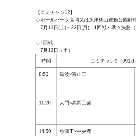
【コミチャン
12
】
◇ボールパーク高岡又は魚津桃山運動公園野
7
月
13
日
(
土
)
～
22
日
(
月
) 1
回戦～準々決勝（
◇
1回戦
7月13日（土）
時間
コミチャン9（091c
8:50
砺波×富山工
11:20
大門×高岡工芸
14:50
魚津工×中央農