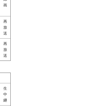
画
再
放
送
再
放
送
生
中
継