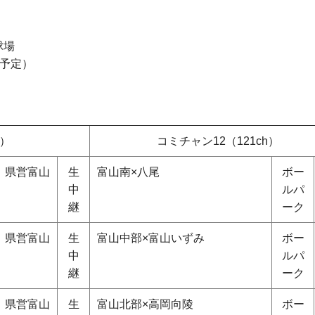
球場
予定）
h）
コミチャン12（121ch）
県営富山
生
富山南×八尾
ボー
中
ルパ
継
ーク
県営富山
生
富山中部×富山いずみ
ボー
中
ルパ
継
ーク
県営富山
生
富山北部×高岡向陵
ボー