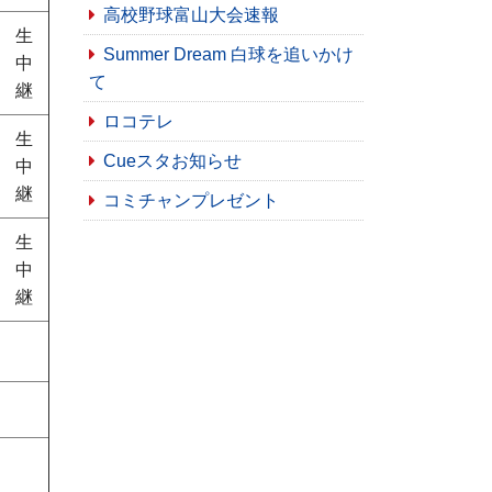
高校野球富山大会速報
生
Summer Dream 白球を追いかけ
中
て
継
ロコテレ
生
Cueスタお知らせ
中
継
コミチャンプレゼント
生
中
継