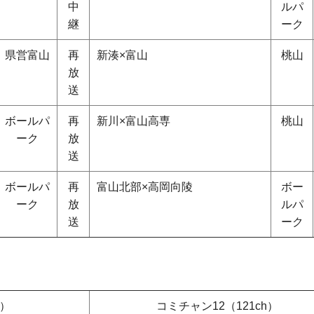
中
ルパ
継
ーク
県営富山
再
新湊×富山
桃山
放
送
ボールパ
再
新川×富山高専
桃山
ーク
放
送
ボールパ
再
富山北部×高岡向陵
ボー
ーク
放
ルパ
送
ーク
h）
コミチャン12（121ch）