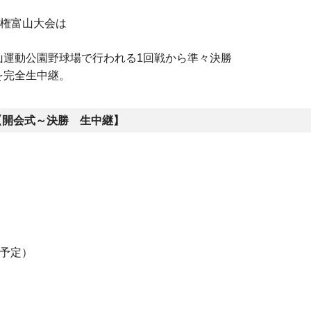
権富山大会は
山運動公園野球場で行われる
1
回戦から準々決勝
を完全生中継。
【開会式～決勝 生中継】
予定）