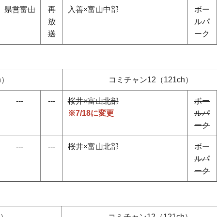
県営富山
再
入善×富山中部
ボー
放
ルパ
送
ーク
h）
コミチャン12（121ch）
---
---
桜井×富山北部
ボー
※7/18に変更
ルパ
ーク
---
---
桜井×富山北部
ボー
ルパ
ーク
h）
コミチャン12（121ch）