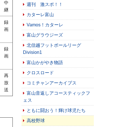
中
週刊 激スポ！！
継
カターレ富山
録
Vamos！カターレ
画
富山グラウジーズ
北信越フットボールリーグ
録
Division1
画
富山かがやき物語
クロスロード
再
放
コミチャンアーカイブス
送
富山音返しアコースティックフ
ェス
ともに闘おう！輝け球児たち
高校野球