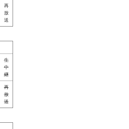
再
放
送
生
中
継
再
放
送