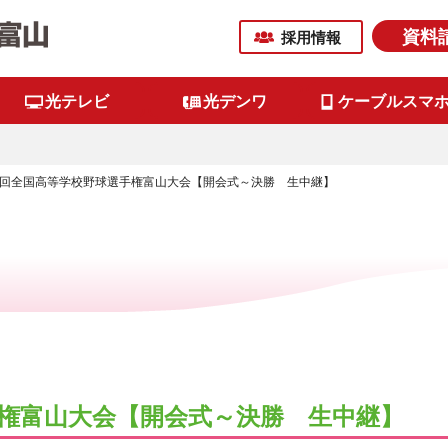
資料
採用情報
光テレビ
光デンワ
ケーブルスマ
06回全国高等学校野球選手権富山大会【開会式～決勝 生中継】
手権富山大会【開会式～決勝 生中継】