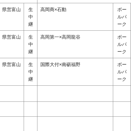
県営富山
生
高岡商×石動
ボー
中
ルパ
継
ーク
県営富山
生
高岡第一×高岡龍谷
ボー
中
ルパ
継
ーク
県営富山
生
国際大付×南砺福野
ボー
中
ルパ
継
ーク