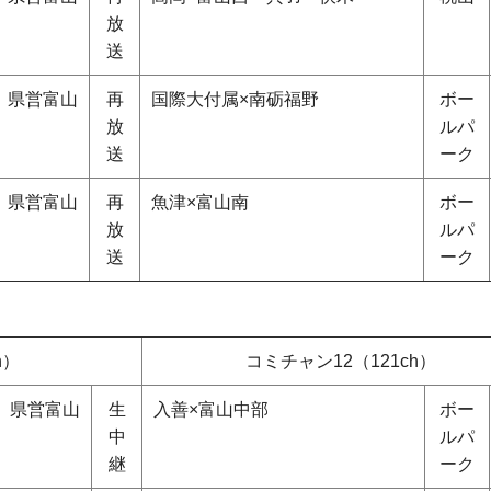
放
送
県営富山
再
国際大付属×南砺福野
ボー
放
ルパ
送
ーク
県営富山
再
魚津×富山南
ボー
放
ルパ
送
ーク
h）
コミチャン12（121ch）
県営富山
生
入善×富山中部
ボー
中
ルパ
継
ーク