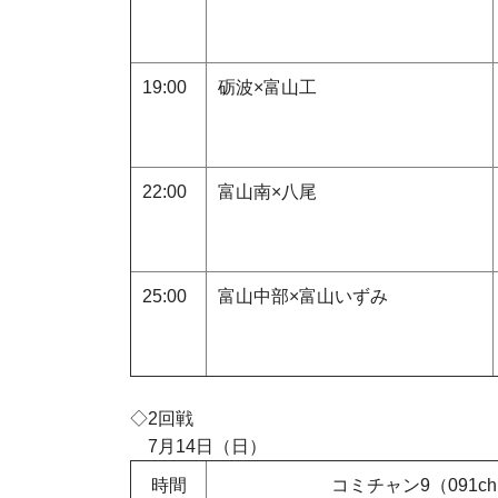
19:00
砺波×富山工
22:00
富山南×八尾
25:00
富山中部×富山いずみ
◇2回戦
7
月
14
日（日）
時間
コミチャン9（091c