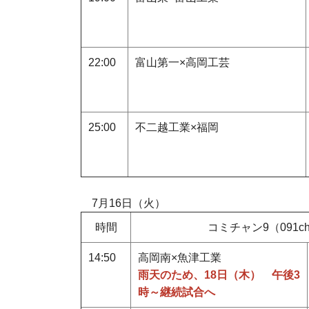
22:00
富山第一×高岡工芸
25:00
不二越工業×福岡
7
月16日（火）
時間
コミチャン9（091c
14:50
高岡南×魚津工業
雨天のため、
18日（木）
午後3
時～継続試合へ