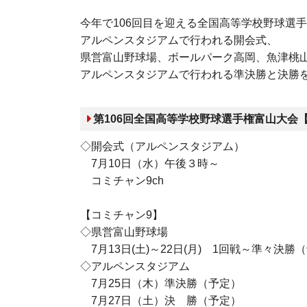
今年で
106
回目を迎える全国高等学校野球選手
アルペンスタジアムで行われる開会式、
県営富山野球場、ボールパーク高岡、魚津桃
アルペンスタジアムで行われる準決勝と決勝
第106回全国高等学校野球選手権富山大会
◇開会式（アルペンスタジアム）
7
月
10
日（水）午後３時～
コミチャン9ch
【コミチャン
9
】
◇県営富山野球場
7
月
13
日
(
土
)
～
22
日
(
月
) 1
回戦～準々決勝（
◇アルペンスタジアム
7
月
25
日（木）準決勝（予定）
7月27
日（土）決 勝（予定）