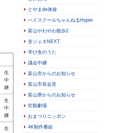
とやまde体操
ハイスクールちゃんねるHyper
富山やわやわ散歩2
全ジェネNEXT
学び舎のうた
議会中継
生
富山市からのお知らせ
中
富山市長会見
継
富山県からのお知らせ
生
壮観劇場
中
継
おまつりニッポン
4K制作番組
生