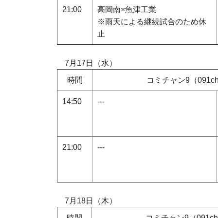
21:00
高岡南×魚津工業
※雨天による継続試合のため休
止
7
月17日（水）
時間
コミチャン9（091c
14:50
---
21:00
---
7
月18日（木）
時間
コミチャン9（091c