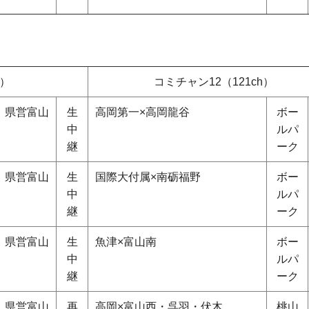
h）
コミチャン12（121ch）
県営富山
生
高岡第一×高岡龍谷
ボー
中
ルパ
継
ーク
県営富山
生
国際大付属×南砺福野
ボー
中
ルパ
継
ーク
県営富山
生
魚津×富山南
ボー
中
ルパ
継
ーク
県営富山
再
高岡×富山西・呉羽・伏木
桃山