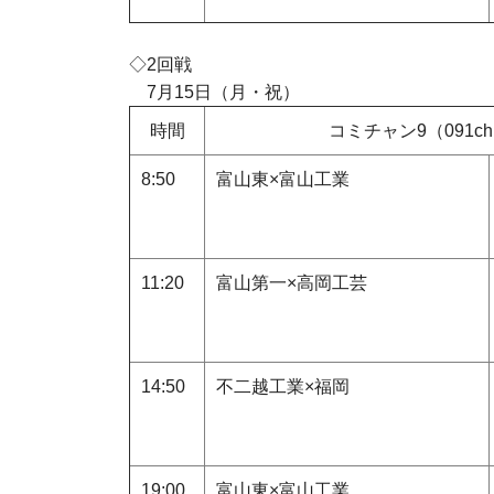
◇2回戦
7
月
15
日（月・祝）
時間
コミチャン9（091c
8:50
富山東×富山工業
11:20
富山第一×高岡工芸
14:50
不二越工業×福岡
19:00
富山東×富山工業