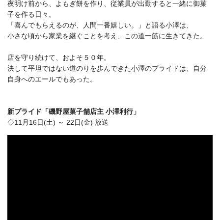
夜明け前から、よもぎ餅を作り、従業員が出勤すると一緒に御菓
子を作る日々。
「喜んでもらえるのが、人間一番嬉しい。」と語る小澤は、
小さな頃から家業を継ぐことを考え、この道一筋に生きてきた。
店を守り続けて、およそ５０年。
決して平坦ではない道のりを歩んできた小澤のプライドは、自分
自身へのエールでもあった。
新プライド「磯野屋菓子舗店主 小澤利行」
◇11月16日(土) ～ 22日(金) 放送