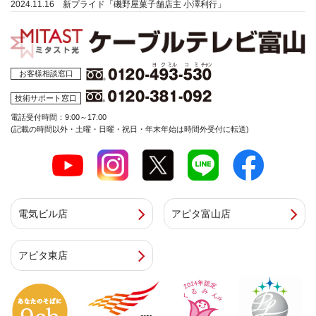
2024.11.16 新プライド「磯野屋菓子舗店主 小澤利行」
お客様相談窓口
技術サポート窓口
電話受付時間：9:00～17:00
(記載の時間以外・土曜・日曜・祝日・年末年始は時間外受付に転送)
電気ビル店
アピタ富山店
アピタ東店