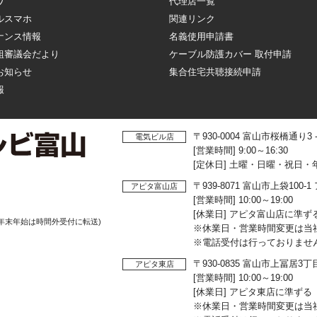
ワ
代理店一覧
ルスマホ
関連リンク
ナンス情報
名義使用申請書
組審議会だより
ケーブル防護カバー 取付申請
お知らせ
集合住宅共聴接続申請
報
〒930-0004 富山市桜橋通り3
電気ビル店
[営業時間] 9:00～16:30
[定休日] 土曜・日曜・祝日・
〒939-8071 富山市上袋10
アピタ富山店
[営業時間] 10:00～19:00
[休業日] アピタ富山店に準ず
年末年始は時間外受付に転送)
※休業日・営業時間変更は当
※電話受付は行っておりませ
〒930-0835 富山市上冨居3
アピタ東店
[営業時間] 10:00～19:00
[休業日] アピタ東店に準ずる
※休業日・営業時間変更は当