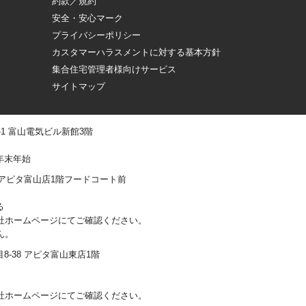
約款／規約
安全・安心マーク
プライバシーポリシー
カスタマーハラスメントに対する基本方針
集合住宅管理者様向けサービス
サイトマップ
 -1 富山電気ビル新館3階
年末年始
0-1 アピタ富山店1階フードコート前
る
社ホームページにてご確認ください。
ん。
丁目8-38 アピタ富山東店1階
社ホームページにてご確認ください。