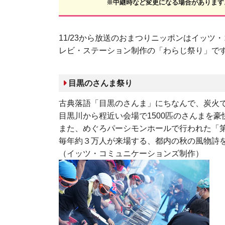
※中継時など変更になる場合があります
11/23から放送のおまつりニッポンはイッ
レビ・ステーション制作の「わらじ祭り」で
目黒のさんま祭り
古典落語「目黒のさんま」にちなんで、炭火
目黒川から程近い会場で
1500
匹のさんまを豪
また、めぐろパーシモンホールで行われた「
毎年約３万人が来場する、都内の秋の風物詩
（イッツ・コミュニケーションズ制作）