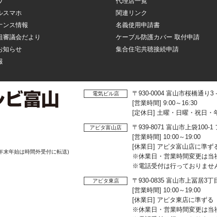
ワ
代理店一覧
ルスマホ
関連リンク
ナンス情報
名義使用申請書
組審議会だより
ケーブル防護カバー 取付申請
お知らせ
集合住宅共聴接続申請
報
〒930-0004 富山市桜橋通り3
電気ビル店
[営業時間] 9:00～16:30
[定休日] 土曜・日曜・祝日・
〒939-8071 富山市上袋10
アピタ富山店
[営業時間] 10:00～19:00
[休業日] アピタ富山店に準ず
年末年始は時間外受付に転送)
※休業日・営業時間変更は当
※電話受付は行っておりませ
〒930-0835 富山市上冨居3
アピタ東店
[営業時間] 10:00～19:00
[休業日] アピタ東店に準ずる
※休業日・営業時間変更は当