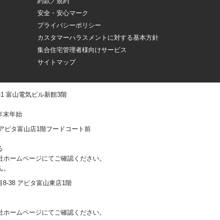
約款／規約
安全・安心マーク
プライバシーポリシー
カスタマーハラスメントに対する基本方針
集合住宅管理者様向けサービス
サイトマップ
 -1 富山電気ビル新館3階
年末年始
0-1 アピタ富山店1階フードコート前
る
社ホームページにてご確認ください。
ん。
丁目8-38 アピタ富山東店1階
社ホームページにてご確認ください。