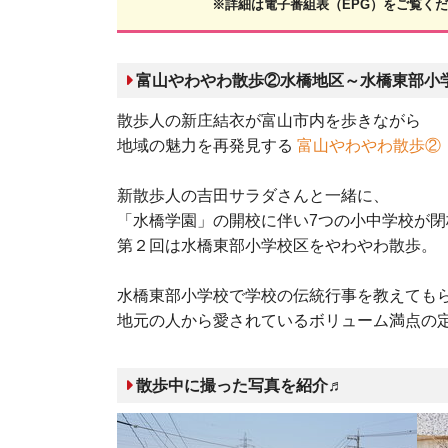
※詳細は電子番組表（EPG）をご覧く
富山やわやわ散歩②水橋地区～水橋東部小
散歩人の新庄結衣が富山市内を歩きながら
地域の魅力を再発見する
富山やわやわ散歩②
新散歩人の吉田サラダさんと一緒に、
「水橋学園」の開校に伴い7つの小中学校が閉
第２回は水橋東部小学校区をやわやわ散歩。
水橋東部小学校で学校の伝統行事を教えても
地元の人から愛されているボリューム満点の
散歩中に撮った写真を紹介♬