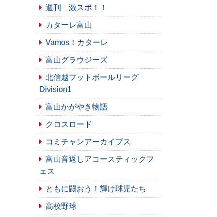
週刊 激スポ！！
カターレ富山
Vamos！カターレ
富山グラウジーズ
北信越フットボールリーグ
Division1
富山かがやき物語
クロスロード
コミチャンアーカイブス
富山音返しアコースティックフ
ェス
ともに闘おう！輝け球児たち
高校野球