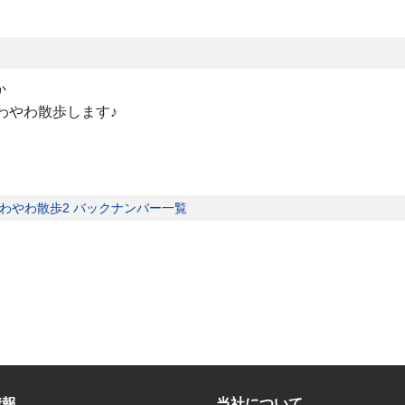
か
やわやわ散歩します♪
わやわ散歩2 バックナンバー一覧
情報
当社について