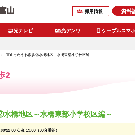
資料
採用情報
光テレビ
光デンワ
ケーブルスマ
富山やわやわ散歩②水橋地区～水橋東部小学校区編～
歩2
②水橋地区～水橋東部小学校区編～
6:00/22:00 ◇金 19:00（30分番組）