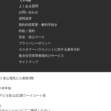
よくある質問
お問い合わせ
資料請求
契約内容変更・解約手続き
約款／規約
安全・安心マーク
プライバシーポリシー
カスタマーハラスメントに対する基本方針
集合住宅管理者様向けサービス
サイトマップ
 -1 富山電気ビル新館3階
年末年始
0-1 アピタ富山店1階フードコート前
る
社ホームページにてご確認ください。