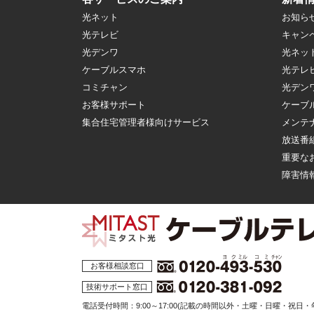
光ネット
お知ら
光テレビ
キャン
光デンワ
光ネッ
ケーブルスマホ
光テレ
コミチャン
光デン
お客様サポート
ケーブ
集合住宅管理者様向けサービス
メンテ
放送番
重要な
障害情
お客様相談窓口
技術サポート窓口
電話受付時間：9:00～17:00
(記載の時間以外・土曜・日曜・祝日・