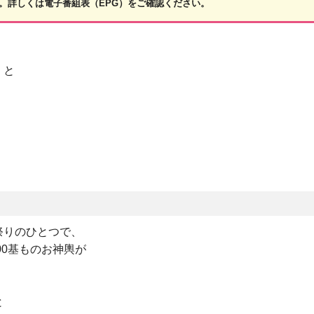
。詳しくは電子番組表（EPG）をご確認ください。
）と
。
祭りのひとつで、
00基ものお神輿が
、
と