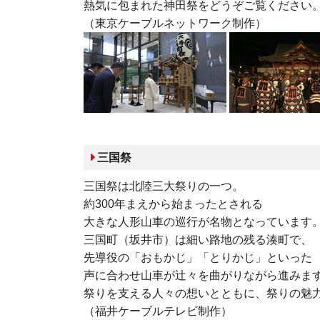
熱気に包まれた神田祭をどうぞご覧ください
（東京ケーブルネットワーク制作）
三国祭
三国祭は北陸三大祭りの一つ。
約300年まえから始まったとされる
大きな人形山車の巡行が名物となっています
三国町（坂井市）は細い路地の残る湊町で、
先導役の「おもかじ」「とりかじ」といった
声に合わせ山車が辻々を曲がりながら進みま
祭りを支える人々の想いとともに、祭りの魅
（福井ケーブルテレビ制作）