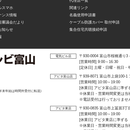
ワ
代理店一覧
ルスマホ
関連リンク
ナンス情報
名義使用申請書
組審議会だより
ケーブル防護カバー 取付申請
お知らせ
集合住宅共聴接続申請
報
〒930-0004 富山市桜橋通り3
電気ビル店
[営業時間] 9:00～16:30
[定休日] 土曜・日曜・祝日・
〒939-8071 富山市上袋10
アピタ富山店
[営業時間] 10:00～19:00
[休業日] アピタ富山店に準ず
年末年始は時間外受付に転送)
※休業日・営業時間変更は当
※電話受付は行っておりませ
〒930-0835 富山市上冨居3
アピタ東店
[営業時間] 10:00～19:00
[休業日] アピタ東店に準ずる
※休業日・営業時間変更は当