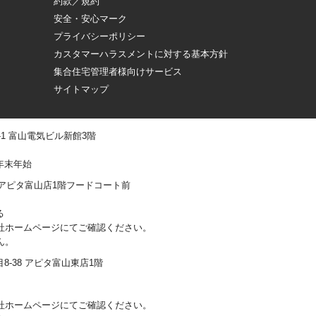
約款／規約
安全・安心マーク
プライバシーポリシー
カスタマーハラスメントに対する基本方針
集合住宅管理者様向けサービス
サイトマップ
 -1 富山電気ビル新館3階
年末年始
0-1 アピタ富山店1階フードコート前
る
社ホームページにてご確認ください。
ん。
丁目8-38 アピタ富山東店1階
社ホームページにてご確認ください。