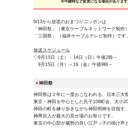
※中継時など変更になる場合があります
9/13から放送のおまつりニッポンは
「神田祭」（東京ケーブルネットワーク制作
「三国祭」 （福井ケーブルテレビ制作）です
放送スケジュール
◇9月13日（土）・14日（日）午後2時～
9月15日（月）～19（金）午後9時～
神田祭
神田祭は２年に一度おこなわれる、日本三大
東京・神田を中心とした氏子108町会、大小2
神田の町を練り歩きながら神田明神を目指す
神輿宮入が最大の見せ場のお祭りです。
東京の中心部が威勢の良い江戸っ子の掛け声