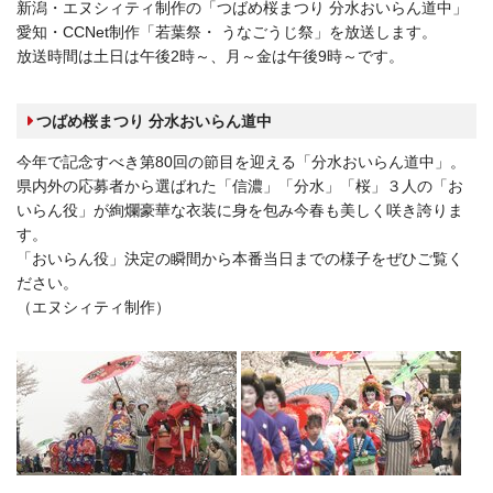
新潟・エヌシィティ制作の「つばめ桜まつり 分水おいらん道中」
愛知・CCNet制作「若葉祭・ うなごうじ祭」を放送します。
放送時間は土日は午後2時～、月～金は午後9時～です。
つばめ桜まつり 分水おいらん道中
今年で記念すべき第80回の節目を迎える「分水おいらん道中」。
県内外の応募者から選ばれた「信濃」「分水」「桜」３人の「お
いらん役」が絢爛豪華な衣装に身を包み今春も美しく咲き誇りま
す。
「おいらん役」決定の瞬間から本番当日までの様子をぜひご覧く
ださい。
（エヌシィティ制作）