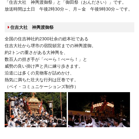
「住吉大社 神輿渡御祭」と「御田祭（おんださい）」です。
放送時間は土日 午後2時30分～、月～金 午後9時30分～です。
住吉大社 神輿渡御祭
全国の住吉神社約2300社余の総本社である
住吉大社から堺市の宿院頓宮までの神輿渡御。
約2トンの重さがある大神輿を、
数百人の担ぎ手が「べーら！べーら！」と
威勢の良い掛け声と共に練り歩きます。
沿道には多くの見物客が詰めかけ、
熱気に満ちた壮大な行列は圧巻です。
（ベイ・コミュニケーションズ制作）