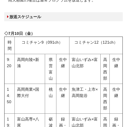
雨天順延の場合は通常プログラムを放送します。
放送スケジュール
◇7月10日（金）
時
コミチャン9（091ch）
コミチャン12（121ch）
間
9:
高岡向陵×新
県
生中
富山いずみ×富
高
生中
20
湊
営
継
山北部
岡
継
富
西
山
部
1
高岡商業×国
桃
生中
魚津工・上市×
高
生中
4:
際大付
山
継
高岡龍谷
岡
継
50
西
部
1
富山高専×八
砺
録
富山いずみ×富
高
録
9:
尾
波
画・
山北部
岡
画・