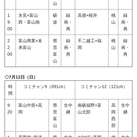
山
1
氷見×富山
砺
録
高朋×桜井
桃
録
9:
西・富山南
波
画・
山
画・
00
再
再
2
富山商業×未
県
録
不二越工×福
桃
録
2:
来富山
営
画・
岡
山
画・
00
富
再
再
山
◇7月12日（日）
時
コミチャン9（091ch）
コミチャン12（121ch）
間
9:
富山中部×高
県
生中
南砺福野×富
高
生中
20
岡
営
継
山北部
岡
継
富
西
山
部