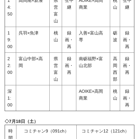
1
高岡南×新湊
県
生中
AOIKE×高岡
桃
生中
4:
営
継
商業
山
継
50
富
山
1
呉羽×魚津
桃
録
入善×富山高
砺
録
9:
山
画・
専
波
画・
00
再
再
2
富山中部×高
県
録
南砺福野×富
高
録
2:
岡
営
画・
山北部
岡
画・
00
富
再
西
再
山
部
深
AOIKE×高岡
桃
録
1:
商業
山
画・
00
再
◇7月18日（土）
時
コミチャン9（091ch）
コミチャン12（121ch）
間