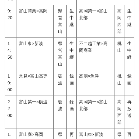
9:
富山商業×高岡
県
生
高岡第一×富山
高
生
20
営
中
北部
岡
中
富
継
西
継
山
部
1
富山東×新湊
県
生
不二越工業×高
桃
生
4:
営
中
岡商業
山
中
50
富
継
継
山
1
氷見×富山高専
砺
録
高朋×魚津
桃
録
9:
波
画
山
画
00
2
富山第一×砺波
砺
録
高岡第一×富山
高
再
2:
波
画
北部
岡
放
00
西
送
部
1:
富山商×高岡
県
再
富山東×新湊
県
再