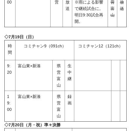
00
営
放
※雨による影響
営
放
送
で継続試合に。
富
送
明日9:30試合再
山
開。
◇7月19日（日）
時
コミチャン9（091ch）
コミチャン12（121ch）
間
9:
富山東×新湊
県
生
20
営
中
富
継
山
1
富山東×新湊
県
録
9:
営
画
00
富
山
◇7月20日（月・祝）準々決勝