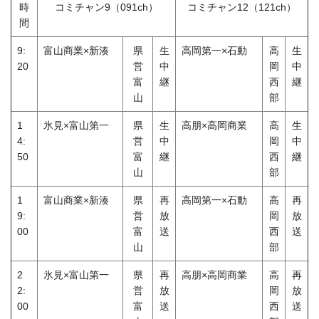
時
コミチャン9（091ch）
コミチャン12（121ch）
間
9:
富山商業×新湊
県
生
高岡第一×石動
高
生
20
営
中
岡
中
富
継
西
継
山
部
1
氷見×富山第一
県
生
高朋×高岡商業
高
生
4:
営
中
岡
中
50
富
継
西
継
山
部
1
富山商業×新湊
県
再
高岡第一×石動
高
再
9:
営
放
岡
放
00
富
送
西
送
山
部
2
氷見×富山第一
県
再
高朋×高岡商業
高
再
2:
営
放
岡
放
00
富
送
西
送