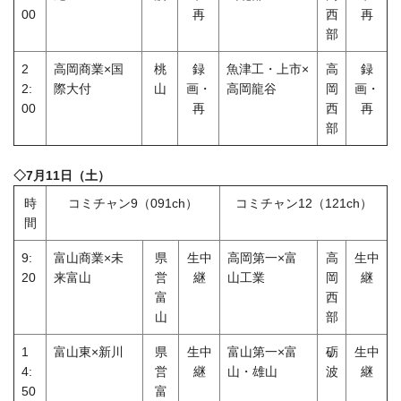
00
再
西
再
部
2
高岡商業×国
桃
録
魚津工・上市×
高
録
2:
際大付
山
画・
高岡龍谷
岡
画・
00
再
西
再
部
◇7月11日（土）
時
コミチャン9（091ch）
コミチャン12（121ch）
間
9:
富山商業×未
県
生中
高岡第一×富
高
生中
20
来富山
営
継
山工業
岡
継
富
西
山
部
1
富山東×新川
県
生中
富山第一×富
砺
生中
4:
営
継
山・雄山
波
継
50
富