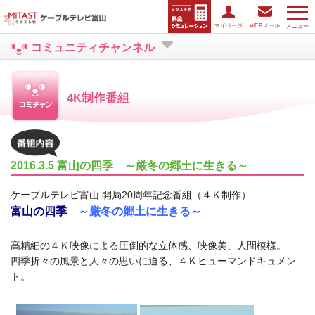
マイページ
WEBメール
メニュー
コミュニティチャンネル
4K制作番組
2016.3.5 富山の四季 ～厳冬の郷土に生きる～
ケーブルテレビ富山 開局20周年記念番組（４Ｋ制作）
富山の四季
～厳冬の郷土に生きる～
■
高精細の４Ｋ映像による圧倒的な立体感、映像美、人間模様。
四季折々の風景と人々の思いに迫る、４Ｋヒューマンドキュメン
ト。