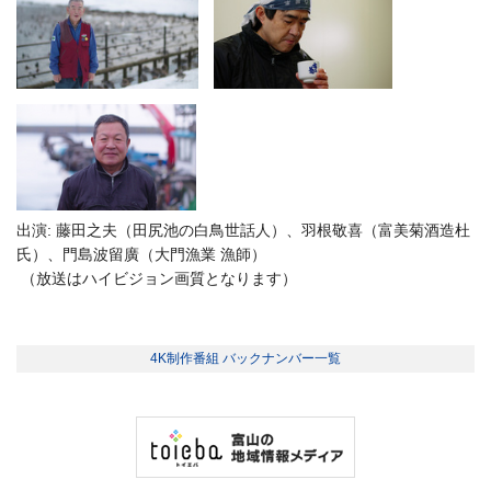
出演: 藤田之夫（田尻池の白鳥世話人）、羽根敬喜（富美菊酒造杜
氏）、門島波留廣（大門漁業 漁師）
（放送はハイビジョン画質となります）
4K制作番組 バックナンバー一覧