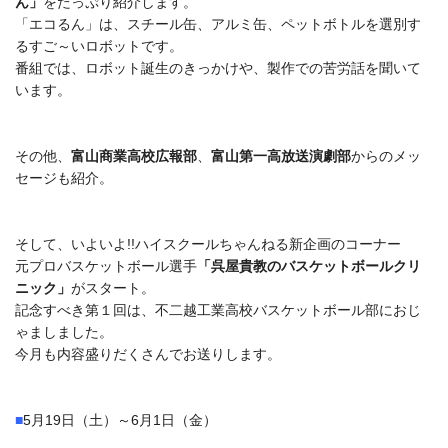
ん」
をたっぷり紹介します。
「エコるん」は、スチール缶、アルミ缶、ペットボトルを選別す
るすご～いロボットです。
番組では、ロボット誕生のきっかけや、製作での苦労話を聞いて
います。
その他、
富山商業高校広報部
、
富山第一高放送演劇部
からのメッ
セージも紹介。
そして、いよいよ!!ハイスクールちゃんねる新企画のコーナー
元プロバスケットボール選手
「呉屋貴教のバスケットボールクリ
ニック」
がスタート。
記念すべき第１回は、不二越工業高校バスケットボール部におじ
ゃましました。
今月も内容盛りだくさんでお送りします。
■
5月19日（土）～6月1日（金）