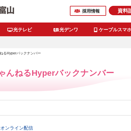
資料
採用情報
光テレビ
光デンワ
ケーブルスマ
るHyperバックナンバー
んねるHyperバックナンバー
をオンライン配信