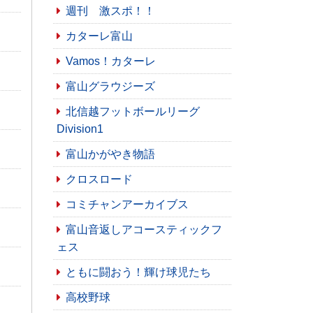
週刊 激スポ！！
カターレ富山
Vamos！カターレ
富山グラウジーズ
北信越フットボールリーグ
Division1
富山かがやき物語
クロスロード
コミチャンアーカイブス
富山音返しアコースティックフ
ェス
ともに闘おう！輝け球児たち
高校野球