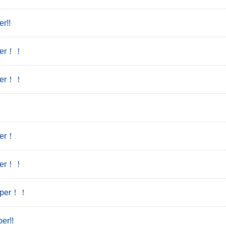
!!
er！！
er！！
er！
er！！
per！！
r!!