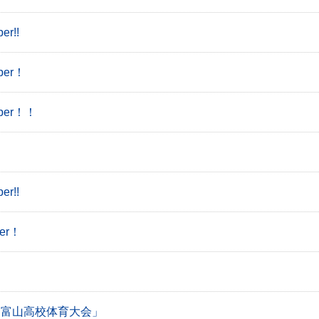
r!!
er！
per！！
r!!
er！
る「富山高校体育大会」