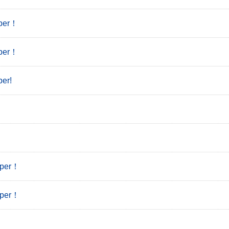
er！
er！
er!
per！
per！