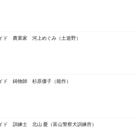
イド 農業家 河上めぐみ（土遊野）
イド 鋳物師 杉原優子（能作）
イド 訓練士 北山 憂（富山警察犬訓練所）