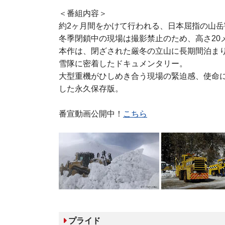
＜番組内容＞
約2ヶ月間をかけて行われる、日本屈指の山
冬季閉鎖中の現場は撮影禁止のため、高さ20
本作は、閉ざされた厳冬の立山に長期間泊まり
雪隊に密着したドキュメンタリー。
大型重機がひしめき合う現場の緊迫感、使命
した永久保存版。
番宣動画公開中！
こちら
プライド