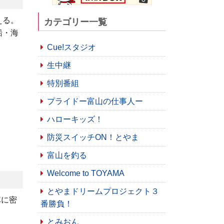
える。
カテゴリー一覧
船・海
Cue!スタジオ
生中継
特別番組
プライドー富山の仕事人ー
ハローキッズ！
防災スイッチON！とやま
富山を釣る
Welcome to TOYAMA
とやまドリームプロジェクト３
隊に密
番勝負！
とみおん