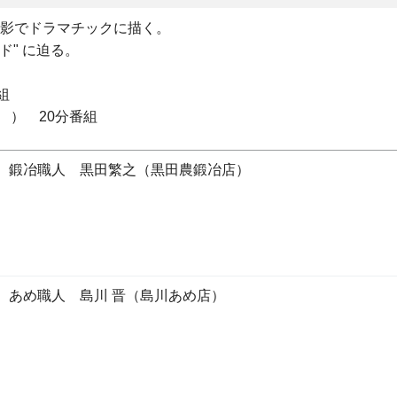
撮影でドラマチックに描く。
ド" に迫る。
組
 ） 20分番組
 鍛冶職人 黒田繁之（黒田農鍛冶店）
 あめ職人 島川 晋（島川あめ店）