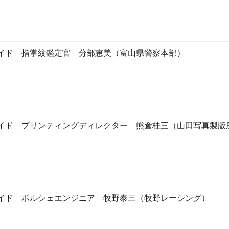
イド 指掌紋鑑定官 分部恵美（富山県警察本部）
イド プリンティングディレクター 熊倉桂三（山田写真製版
イド ポルシェエンジニア 牧野泰三（牧野レーシング）