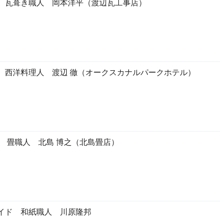
 瓦葺き職人 岡本洋平（渡辺瓦工事店）
 西洋料理人 渡辺 徹（オークスカナルパークホテル）
 畳職人 北島 博之（北島畳店）
イド 和紙職人 川原隆邦