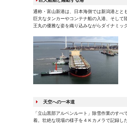
巨大船舶と躍動する港
通称・富山新港は、日本海側では新潟港とと
巨大なタンカーやコンテナ船の入港、そして
王丸の優雅な姿を織り込みながらダイナミックに
天空への一本道
「立山黒部アルペンルート」除雪作業のすべて
着。壮絶な現場の様子を４Ｋカメラで記録し