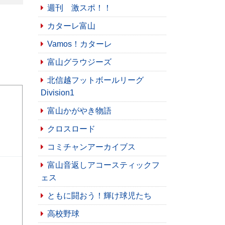
週刊 激スポ！！
カターレ富山
Vamos！カターレ
富山グラウジーズ
北信越フットボールリーグ
Division1
富山かがやき物語
クロスロード
コミチャンアーカイブス
富山音返しアコースティックフ
ェス
ともに闘おう！輝け球児たち
高校野球