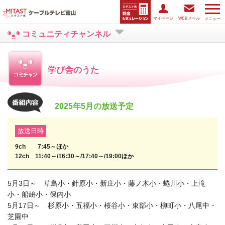
マイページ
WEBメール
メニュー
コミュニティチャンネル
学び舎のうた
2025年5月の放送予定
放送日時
9ch 7:45～ほか
12ch 11:40～/16:30～/17:40～/19:00ほか
5月3日～ 草島小・針原小・新庄小・藤ノ木小・蜷川小・上滝
小・船峅小・保内小
5月17日～ 杉原小・五福小・桜谷小・東部小・柳町小・八尾中・
芝園中