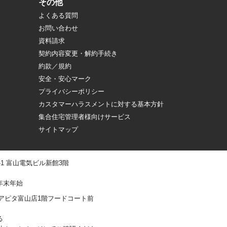
その他
よくある質問
お問い合わせ
資料請求
契約内容変更・解約手続き
約款／規約
安全・安心マーク
プライバシーポリシー
カスタマーハラスメントに対する基本方針
集合住宅管理者様向けサービス
サイトマップ
 -1 富山電気ビル新館3階
年末年始
0-1 アピタ富山店1階フードコート前
る