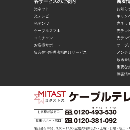
各サービスのご案内
新着
光ネット
お知ら
光テレビ
キャン
光デンワ
光ネッ
ケーブルスマホ
光テレ
コミチャン
光デン
お客様サポート
ケーブ
集合住宅管理者様向けサービス
メンテ
放送番
重要な
障害情
お客様相談窓口
技術サポート窓口
電話受付時間：9:00～17:00
(記載の時間以外・土曜・日曜・祝日・