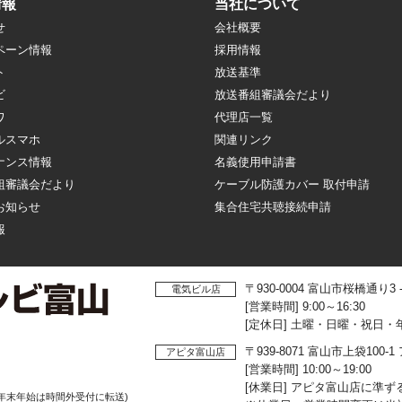
情報
当社について
せ
会社概要
ペーン情報
採用情報
ト
放送基準
ビ
放送番組審議会だより
ワ
代理店一覧
ルスマホ
関連リンク
ナンス情報
名義使用申請書
組審議会だより
ケーブル防護カバー 取付申請
お知らせ
集合住宅共聴接続申請
報
〒930-0004 富山市桜橋通り3
電気ビル店
[営業時間] 9:00～16:30
[定休日] 土曜・日曜・祝日・
〒939-8071 富山市上袋10
アピタ富山店
[営業時間] 10:00～19:00
[休業日] アピタ富山店に準ず
年末年始は時間外受付に転送)