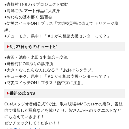
●舟橋村 ひまわりプロジェクト始動
●海洋ごみ アート作品に大変身
●おわらの基本磨く 温習会
●防災スイッチON！プラス「大規模災害に備えて トリアージ訓
練」
●チューモク、県中！「＃1 がん相談支援センターって？」
6月27日からのキュートピ
●古沢・池多・老田 3小 統合へ交流
●舟橋村に7年ぶりの診療所
●大きくなったらなんになる？「あおぞらクラブ」
●チューモク、県中！「＃1 がん相談支援センターって？」
●防災スイッチON！プラス「熱中症に注意」
番組公式 SNS
Cue!スタジオ番組公式Xでは、取材現場やMCのロケの裏側、番組
内で撮影した写真などを載せたり、皆さんからのリクエストなど
にも応えていきます！
ぜひチェックしてください！！