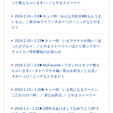
ツケ教えちゃいます♪～／とやまストーリー
2024.2.24～3.8▶キュー特「みんな大好き♥粉もんうま
いもん」／炭火deライフ／＃みーっけ！ニッチなとやま
ビト
2024.2.10～2.23▶キュー特「いまマチナカが熱い！あ
ったかグルメ」／とやまストーリー／ほとり座シアター
チョイス／特別番組のお知らせ
2024.1.27～2.9▶MyFavorite～ワタシのイキツケ教え
ちゃいます♪～タナベマサキ編／富山を釣る／じも活／
＃みーっけ！ニッチなとやまビト
2024.1.13～1.26▶キュー特「いま気になるラーメン
こだわりの一杯」／ 富山を釣る ／ とやまストーリー
2024.1.1～1.12▶2周年＆あけましておめでとうSP 3