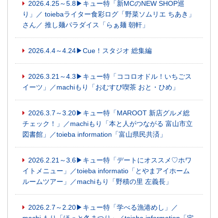
2026.4.25～5.8▶キュー特「新MCのNEW SHOP巡
り」／ toiebaライター食彩ログ「野菜ソムリエ ちあき」
さん／ 推し麺パラダイス「らぁ麺 朝軒」
2026.4.4～4.24▶Cue！スタジオ 総集編
2026.3.21～4.3▶キュー特「ココロオドル！いちごス
イーツ」／machiもり「おむすび喫茶 おと・ひめ」
2026.3.7～3.20▶キュー特「MAROOT 新店グルメ総
チェック！」／machiもり「本と人がつながる 富山市立
図書館」／toieba information「富山県民共済」
2026.2.21～3.6▶キュー特「デートにオススメ♡ホワ
イトメニュー」／toieba informatio「とやまアイホーム
ルームツアー」／machiもり「野積の里 左義長」
2026.2.7～2.20▶キュー特「学べる漁港めし」／
machi もり「ほっと冬まつり」／toieba information「宅