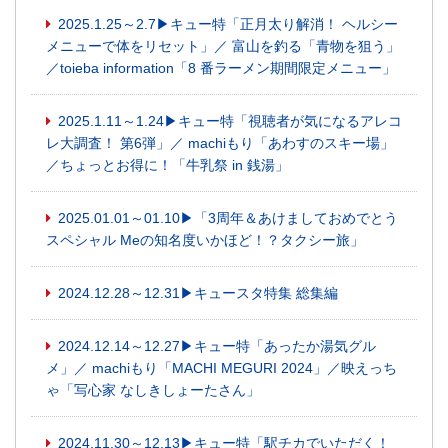
2025.1.25～2.7▶キュー特「正月太り解消！ ヘルシー
メニューで体をリセット」／ 富山を釣る「青物を狙う」
／toieba information「8 番ラーメン期間限定メニュー」
2025.1.11～1.24▶キュー特「視聴者が気になるアレコ
レ大調査！ 第6弾」／ machiもり「あわすのスキー場」
／ちょっとお得に！「牛乳祭 in 銭湯」
2025.01.01～01.10▶「3周年＆あけましておめでとう
スペシャル Meの知名度いかほど！？タクシー旅」
2024.12.28～12.31▶キュースタ特集 総集編
2024.12.14～12.27▶キュー特「あったか湯気グル
メ」／ machiもり「MACHI MEGURI 2024」／映えっち
ゃ「写心家 なしきしょーたさん」
2024.11.30～12.13▶キュー特「駅チカでいただく！