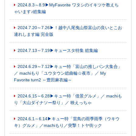
2024.8.3～8.9▶MyFavorite ワタシのイキツケ教えち
ゃいます♪総集編
2024.7.20～7.26▶！越中八尾曳山祭富山の良いとこお
連れします編 完全版
2024.7.13～7.19▶キュースタ特集 総集編
2024.6.29～7.12▶キュー特「富山の推しパン大集合」
／ machiもり「ユウタウン総曲輪☆夜市」／ My
Favorite turn2 ～豊田麻衣編～
2024.6.15～6.28▶キュー特「借景グルメ」／ machiも
り「大山ダイナソー祭り」／ 映えっちゃ
2024.6.1～6.14▶キュー特「雷鳥の雨季雨季（ウキウ
キ）グルメ」／machiもり／突撃！トヤ街ック