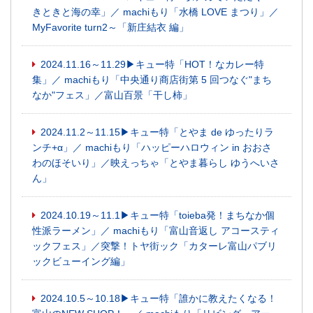
きときと海の幸」／ machiもり「水橋 LOVE まつり」／
MyFavorite turn2～「新庄結衣 編」
2024.11.16～11.29▶キュー特「HOT！なカレー特
集」／ machiもり「中央通り商店街第 5 回つなぐ"まち
なか"フェス」／富山百景「干し柿」
2024.11.2～11.15▶キュー特「とやま de ゆったりラ
ンチ+α」／ machiもり「ハッピーハロウィン in おおさ
わのほそいり」／映えっちゃ「とやま暮らし ゆうへいさ
ん」
2024.10.19～11.1▶キュー特「toieba発！まちなか個
性派ラーメン」／ machiもり「富山音返し アコースティ
ックフェス」／突撃！トヤ街ック「カターレ富山パブリ
ックビューイング編」
2024.10.5～10.18▶キュー特「誰かに教えたくなる！