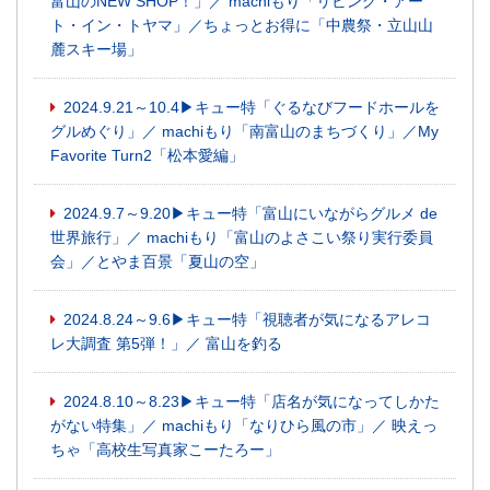
富山のNEW SHOP！」／ machiもり「リビング・アー
ト・イン・トヤマ」／ちょっとお得に「中農祭・立山山
麓スキー場」
2024.9.21～10.4▶キュー特「ぐるなびフードホールを
グルめぐり」／ machiもり「南富山のまちづくり」／My
Favorite Turn2「松本愛編」
2024.9.7～9.20▶キュー特「富山にいながらグルメ de
世界旅行」／ machiもり「富山のよさこい祭り実行委員
会」／とやま百景「夏山の空」
2024.8.24～9.6▶キュー特「視聴者が気になるアレコ
レ大調査 第5弾！」／ 富山を釣る
2024.8.10～8.23▶キュー特「店名が気になってしかた
がない特集」／ machiもり「なりひら風の市」／ 映えっ
ちゃ「高校生写真家こーたろー」