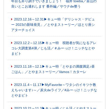
年目も昇り調子でいきましょう！ 福井 toieba／富山の
良いとこお連れします 番外編／サウナde整う
2023.12.16～12.31▶キュー特「デリシャス・デビュ
ー 2023の新味発見」／とやまストーリー／ほとり座シ
アターチョイス
2023.12.2～12.15▶キュー特 視聴者が気になるアレ
コレ大調査第4弾／じも活／＃みーっけ！ニッチなとや
まビト
2023.11.18～12.1▶キュー特「とやまの満腹満足♪昼
ごはん」／とやまストーリー／Vamos！カターレ
2023.11.4～11.17▶MyFavorite～ワタシのイキツケ教
えちゃいます♪～／炭火deライフ／#みーっけ！ニッチな
とやまビト
2023.10.21～11.3▶キュー特／じも活／とやまストー