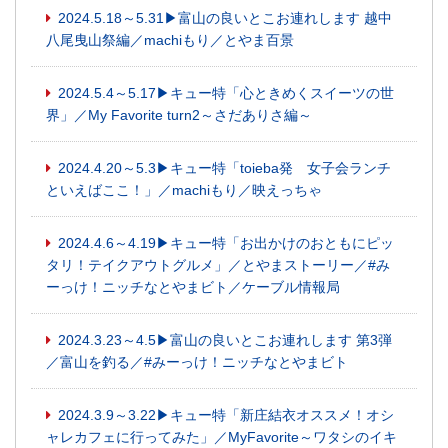
2024.5.18～5.31▶富山の良いとこお連れします 越中
八尾曳山祭編／machiもり／とやま百景
2024.5.4～5.17▶キュー特「心ときめくスイーツの世
界」／My Favorite turn2～さだありさ編～
2024.4.20～5.3▶キュー特「toieba発 女子会ランチ
といえばここ！」／machiもり／映えっちゃ
2024.4.6～4.19▶キュー特「お出かけのおともにピッ
タリ！テイクアウトグルメ」／とやまストーリー／#み
ーっけ！ニッチなとやまビト／ケーブル情報局
2024.3.23～4.5▶富山の良いとこお連れします 第3弾
／富山を釣る／#みーっけ！ニッチなとやまビト
2024.3.9～3.22▶キュー特「新庄結衣オススメ！オシ
ャレカフェに行ってみた」／MyFavorite～ワタシのイキ