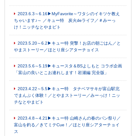
2023.6.3～6.16▶MyFavorite～ワタシのイキツケ教え
ちゃいます♪～ ／キュー特 炭火deライフ／＃みーっ
け！ニッチなとやまビト
2023.5.20～6.2▶キュー特 突撃！お店の朝ごはん／と
やまストーリー／ほとり座シアターチョイス
2023.5.6～5.19▶キュースタ＆BSよしもと コラボ企画
「富山の良いとこお連れします！岩瀬編 完全版」
2023.4.22～5.5▶キュー特 タナベマサキが富山駅北
でまんぷく体験！／とやまストーリー／みーっけ！ニッ
チなとやまビト
2023.4.8～4.21▶キュー特 山崎さんの春のパン祭り／
富山を釣る／きてミテCue！／ほとり座シアターチョイ
ス