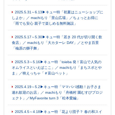
2025.5.31～6.13▶キュー特「初夏はニューショップに
しよか」／ machiもり「里山広場」／ちょっとお得に
「雨でも安心 親子で楽しめる無料施設」
2025.5.17～5.30▶キュー特「若き 20 代が切り開く飲
食店」／ machiもり「大カターレ DAY」／とやま百景
「楡原の獅子舞」
2025.5.3～5.16▶キュー特「toieba 発！富山で人気の
オムライスといえばここ」／ machiもり「まちスポとや
ま」／映えっちゃ「＃富山ペット」
2025.4.19～5.2▶キュー特「ママパパ感動！お子さま
連れ歓迎のお店」／ machiもり「舟橋村 園むすびプロジ
ェクト」／MyFavorite turn 3「松本愛編」
2025.4.5～4.18▶キュー特「花より団子？ 春の和スイ